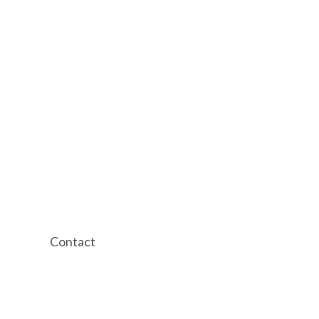
markt.
Contact
info@weleasefree.com
+31 85 7605110