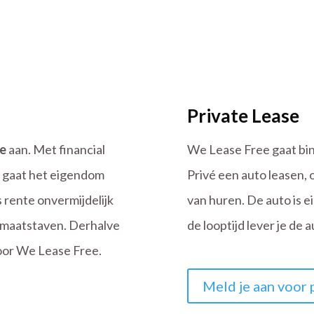
Private Lease
se
aan. Met financial
We Lease Free gaat bi
n gaat het eigendom
Privé een auto leasen, 
s rente onvermijdelijk
van huren. De auto is 
l maatstaven. Derhalve
de looptijd lever je de 
oor We Lease Free.
Meld je aan voor 