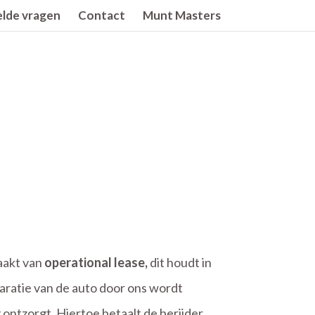
lde vragen
Contact
Munt Masters
aakt van
operational lease,
dit houdt in
aratie van de auto door ons wordt
 ontzorgt. Hiertoe betaalt de berijder