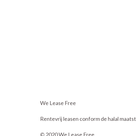
Wij k
We Lease Free
Rentevrij leasen conform de halal maats
© 2020 We Lease Free