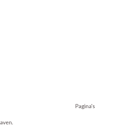
unnen alle auto's leveren die beschikbaar zijn op de lease
Pagina's
taven.
Over Ons
Veelgestelde vragen